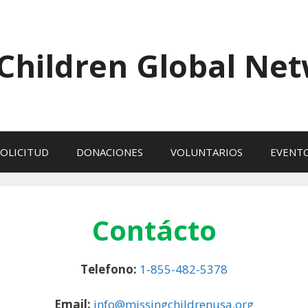
 Children Global Ne
OLICITUD
DONACIONES
VOLUNTARIOS
EVENT
Contácto
Telefono:
1-855-482-5378
Email:
info@missingchildrenusa.org