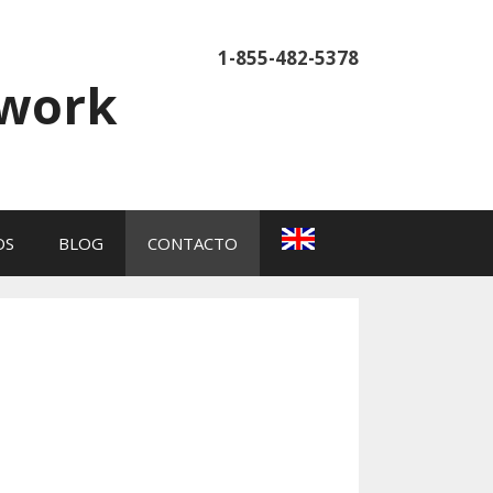
1-855-482-5378
twork
OS
BLOG
CONTACTO